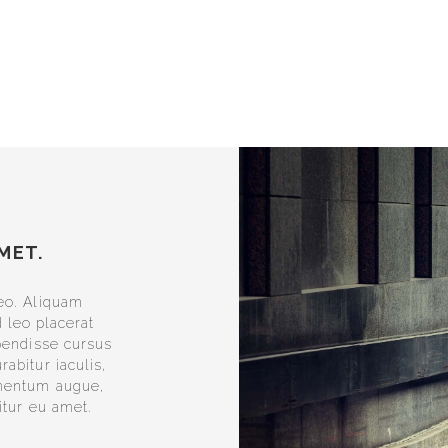
MET.
eo. Aliquam
 leo placerat
spendisse cursus
rabitur iaculis,
rmentum augue,
itur eu amet.