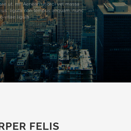
nare ut, mi. Aenean ut orci vel massa
varius, ligula non tempus aliquam, nunc
 vitae ligula.
PER FELIS