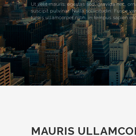
Ut velit mauris, egestas sed, gravida nec, or
suscipit pulvinar. Nulla sollicitudin. Fusce 
turpis ullamcorper nibh, in tempus sapien eros
MAURIS ULLAMCOR