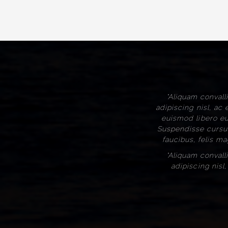
"Aliquam convall
adipiscing nisl, ac
euismod libero eu 
Suspendisse cursus
faucibus, felis m
"Aliquam convall
adipiscing nisl