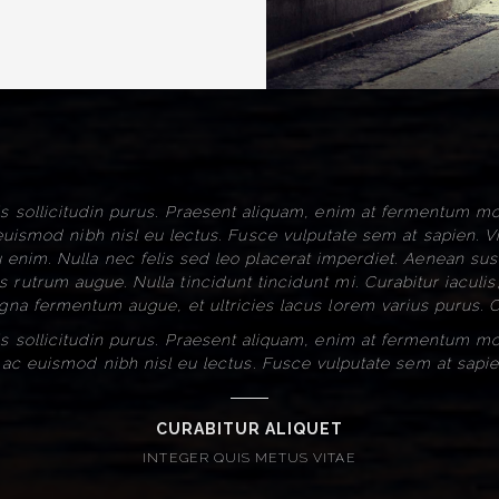
is sollicitudin purus. Praesent aliquam, enim at fermentum mol
 euismod nibh nisl eu lectus. Fusce vulputate sem at sapien. 
enim. Nulla nec felis sed leo placerat imperdiet. Aenean susci
 rutrum augue. Nulla tincidunt tincidunt mi. Curabitur iaculis
agna fermentum augue, et ultricies lacus lorem varius purus. C
is sollicitudin purus. Praesent aliquam, enim at fermentum mol
, ac euismod nibh nisl eu lectus. Fusce vulputate sem at sapie
CURABITUR ALIQUET
INTEGER QUIS METUS VITAE