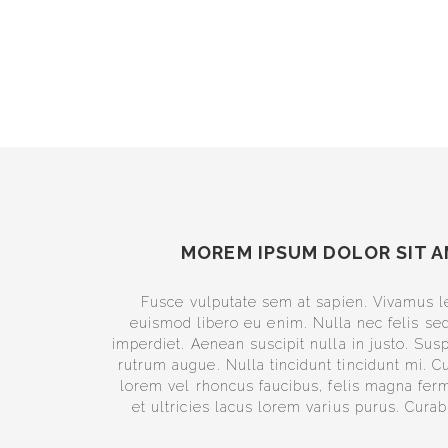
MOREM IPSUM DOLOR SIT A
Fusce vulputate sem at sapien. Vivamus l
euismod libero eu enim. Nulla nec felis sed
imperdiet. Aenean suscipit nulla in justo. Su
rutrum augue. Nulla tincidunt tincidunt mi. Cu
lorem vel rhoncus faucibus, felis magna fe
et ultricies lacus lorem varius purus. Curab